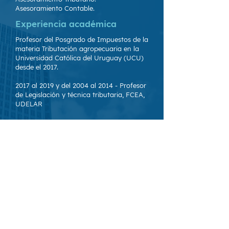
Asesoramiento Contable.
Experiencia académica
Profesor del Posgrado de Impuestos de la
materia Tributación agropecuaria en la
Universidad Católica del Uruguay (UCU)
desde el 2017.
2017 al 2019 y del 2004 al 2014 - Profesor
de Legislación y técnica tributaria, FCEA,
UDELAR
Docente de Tributaria II Universidad
Católica del Uruguay, 2018.
Expositora en la UPAE de diferentes
cursos referidos a la tributación del
sector agropecuario.
Responsable en Deloitte del área de
capacitación, e instructora de talleres de
perfeccionamiento y actualización en
normas tributarias para empresas y
profesionales.