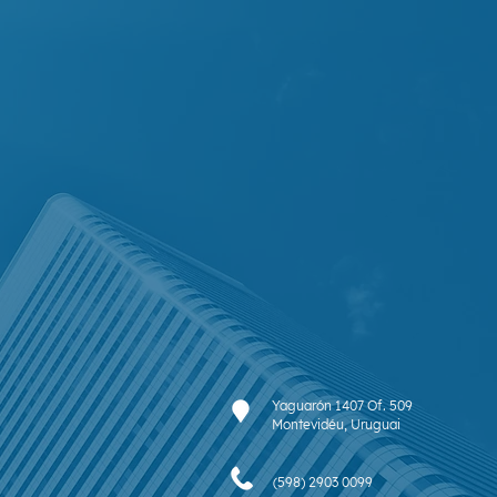
Yaguarón 1407 Of. 509
Montevidéu, Uruguai
(598) 2903 0099