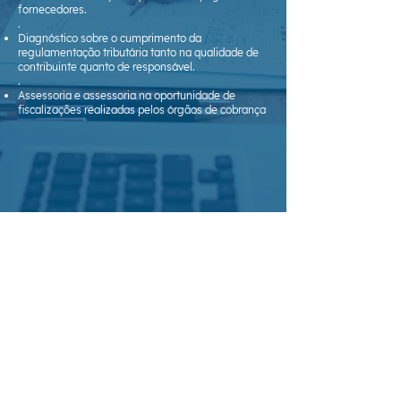
fornecedores.
.
Diagnóstico sobre o cumprimento da
regulamentação tributária tanto na qualidade de
contribuinte quanto de responsável.
.
Assessoria e assessoria na oportunidade de
fiscalizações realizadas pelos órgãos de cobrança
Yaguarón 1407 Of. 509
Montevidéu, Uruguai
Asociados a la
Cámara de
Comercio e Industria
Uruguayo-Alemana