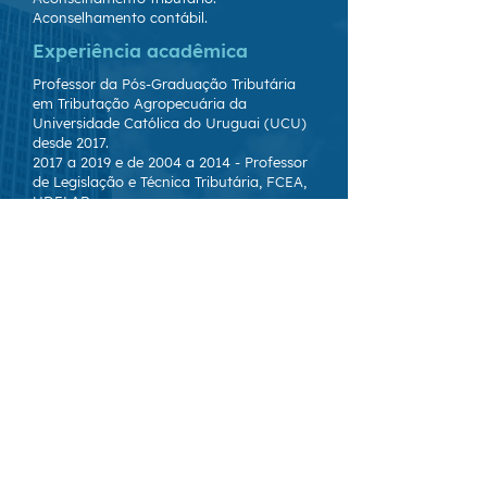
Aconselhamento contábil.
Experiência acadêmica
Professor da Pós-Graduação Tributária
em Tributação Agropecuária da
Universidade Católica do Uruguai (UCU)
desde 2017.
2017 a 2019 e de 2004 a 2014 - Professor
de Legislação e Técnica Tributária, FCEA,
UDELAR
Professor de Tax II Universidad Católica
del Uruguay, 2018.
Palestrante da UPAE em diversos cursos
relacionados à tributação do setor
agropecuário.
Responsável pela área de treinamento da
Deloitte, e instrutor de workshops de
aperfeiçoamento e atualização sobre
regulamentação tributária para empresas
e profissionais.
Contato
mercedes.gomez@estudionopitsch.com